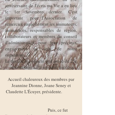
anniversaire de J'écris ma Vie a eu lieu
le 1er novembre dernier. C'est
important pour l'Association de
remercier annuellement les animateurs,
animatrices, responsables de région,
collaborateurs et membres du conseil
d'administration pour leur précieux
engagement au sein de notre
organisme.
Le dernier événement de l'année du 25e
anniversaire a été un franc succès.
Accueil chaleureux des membres par
Jeannine Dionne, Joane Seney et
Claudette L'Écuyer, présidente.
Puis, ce fut