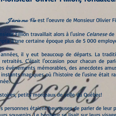
est l'oeuvre de Monsieur Olivier Fi
J'écris ma Vie
sieur Fillion travaillait alors à l'usine
Celanese
de 
mpta à une certaine époque plus de 5 000 employ
 années, il y eut beaucoup de départs. La tradit
retraités. C'était l'occasion pour chacun de par
es événements mémorables, des anecdotes amusa
es instants magiques où l'histoire de l'usine était
nnée.
stoires, petits morceaux de celle du Québec!
es personnes étaient heureuses de parler de leur p
urs souvenirs. Le bonheur se lisait sur leurs visage