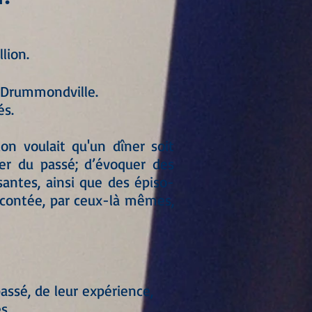
llion.
Drummondville.
és.
ion voulait qu'un dîner soit
ler du passé; d’évoquer des
ntes, ainsi que des épiso-
 racontée, par ceux-là mêmes,
assé, de leur expérience,
s.