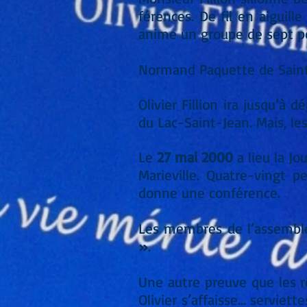
férences. De fil en aiguil
anime un groupe de sept pe
Normand Paquette de Saint
Olivier Fillion ira jusqu’
du Lac-Saint-Jean. Mais, le
Le
27 mai 2000
a lieu la Jo
Marieville. Quatre-vingt 
donne une conférence.
Les membres de l’assemb
»
.
Une autre preuve que les r
Olivier s’affaisse… serviet