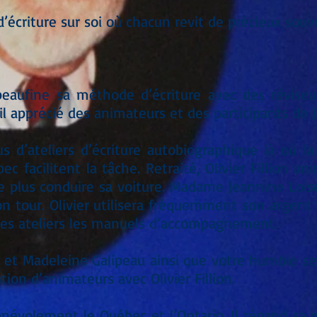
d’écriture sur soi où chacun revit de précieux souv
peaufine sa méthode d’écriture avec des réviseu
l apprécié des animateurs et des participants de 
s d’ateliers d’écriture autobiographique là où 
ec facilitent la tâche. Retraité, Olivier Fillion
e plus conduire sa voiture. Madame Jeannine Loisel
on tour. Olivier utilisera fréquemment son argen
des ateliers les manuels d’accompagnement.
t Madeleine Galipeau ainsi que votre humble ser
ion d’animateurs avec Olivier Fillion.
bénévolement le Québec et l’Ontario. Il répand s