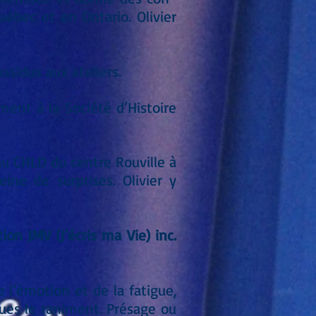
uébec et en Ontario. Olivier
idus aux ateliers.
ment à la Société d’Histoire
au CHLD du centre Rouville à
ine de surprises. Olivier y
ion JMV (J’écris ma Vie) inc.
 l’émotion et de la fatigue,
ègues le raniment. Présage ou