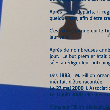
Après leurs départs, il re
quelque part, afin d'être t
C'est cette lacune qui le tir
leur vécu.
Après de nombreuses année
jour. Le but premier était
sées à rédiger leur autobio
Dès
1993
, M. Fillion organ
méritait d'être racontée.
Le
27 mai 2000
, L'Associat
Le
13 juin 2000
, elle devena
Monsieur Fillion décédait l