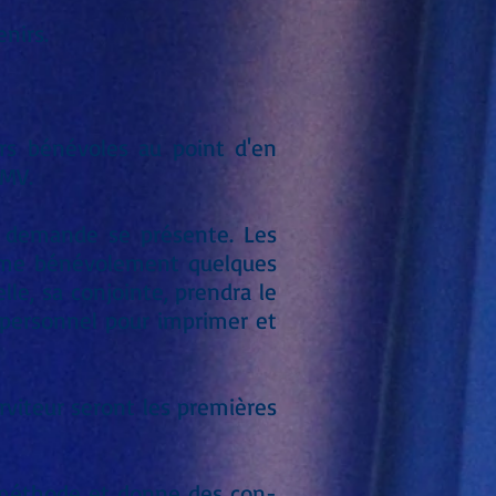
enirs.
rs bénévoles au point d'en
JMV.
la demande se présente. Les
 anime bénévolement quelques
le, sa conjointe, prendra le
t personnel pour imprimer et
viteur seront les premières
a méthode et donne des con-