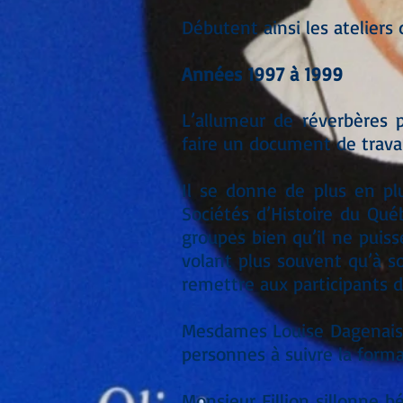
Débutent ainsi les ateliers 
Années 1997 à 1999
L’allumeur de réverbères 
faire un document de travai
Il se donne de plus en plu
Sociétés d’Histoire du Québ
groupes bien qu’il ne puiss
volant plus souvent qu’à s
remettre aux participants 
Mesdames Louise Dagenais e
personnes à suivre la format
Monsieur Fillion sillonne 