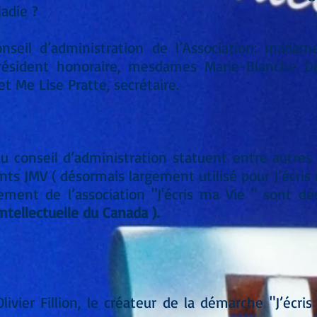
adie ?
nseil d’administration de l’Association: madame
président honoraire, mesdames Marie-Blanche Dio
et Me Lise Pratte, secrétaire.
 conseil d’administration statuent entre autres 
nts JMV ( désormais largement utilisé pour J’écris
ent de l’association "J'écris ma Vie " sont dés
intellectuelle du Canada ).
ivier Fillion, le créateur de la démarche "J’écri