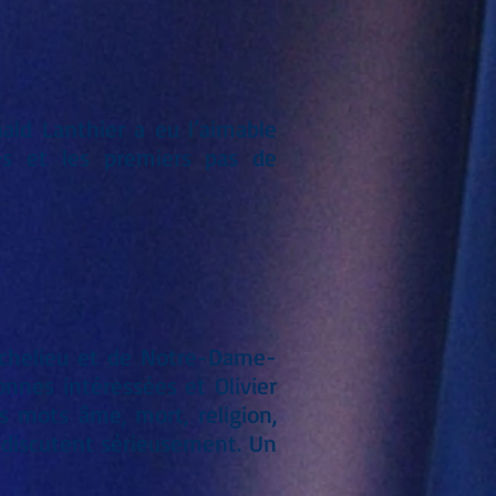
ald Lanthier a eu l’aimable
es et les premiers pas de
Richelieu et de Notre-Dame-
onnes intéressées et Olivier
s mots âme, mort, religion,
ts discutent sérieusement. Un