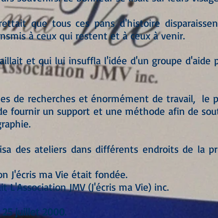
grettait que tous ces pans d'histoire disparaiss
ransmis à ceux qui restent et à ceux à venir.
aillait et qui lui insuffla l'idée d'un groupe d'aide
s de recherches et énormément de travail, le p
 de fournir un support et une méthode afin de sou
graphie.
isa des ateliers dans différents endroits de la pr
ion J'écris ma Vie était fondée.
it L'Association JMV (J'écris ma Vie) inc.
e
25 juillet 2000
.