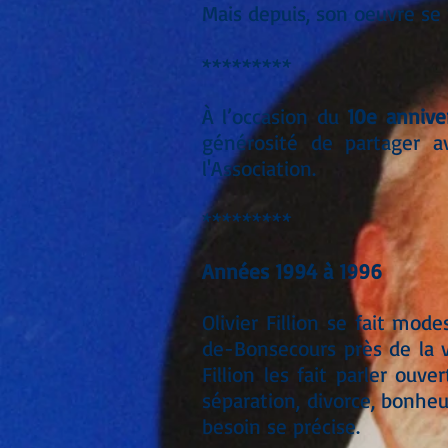
Mais depuis, son oeuvre se
*********
À l’occasion du
10e annive
générosité de partager a
l'Association.
*********
Années 1994 à 1996
Olivier Fillion se fait mo
de-Bonsecours près de la v
Fillion les fait parler ou
séparation, divorce, bonheur
besoin se précise.