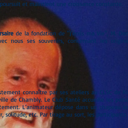
 poursuit et maintient une croissance constante.
rsaire
de la fondation de "J'écris ma Vie", M. Don
vec nous ses souvenirs, concernant les origin
destement connaître par ses ateliers au CLSC de 
ille de Chambly. Le Club Santé accueille les pers
vertement. L’animateur dépose dans un chapeau le
, solitude, etc. Par tirage au sort, les participan