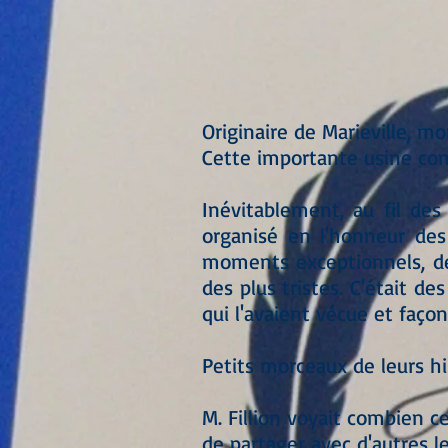
Originaire de Marieville, mon
Cette importante usine co
Inévitablement, au fil des
organisé en l'honneur des 
moments exceptionnels, d
des plus tristes. C'était d
qui l'avaient vécue et faço
Petits morceaux de leurs hi
M. Fillion voyait combien c
de partager avec d'autres le