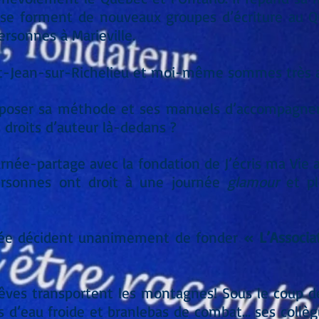
le se forment de nouveaux groupes d’écriture au Q
rsonnes à Marieville.
-Jean-sur-Richelieu et moi-même sommes très ass
à déposer sa méthode et ses manuels d’accompagne
s droits d’auteur là-dedans ?
urnée-partage avec la fondation de J’écris ma Vie 
personnes ont droit à une journée
glamour
et ple
lée décident unanimement de fonder
« L’Associat
êves transportent les montagnes! Sous le coup de
tes d’eau froide et branlebas de combat... ses coll