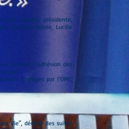
 Lyse Laporte, présidente,
n, vice-présidente, Lucille
sur les frais d’adhésion des
 ma Vie)
ormais protégés par l’OPIC
s ma Vie", décédé des suites